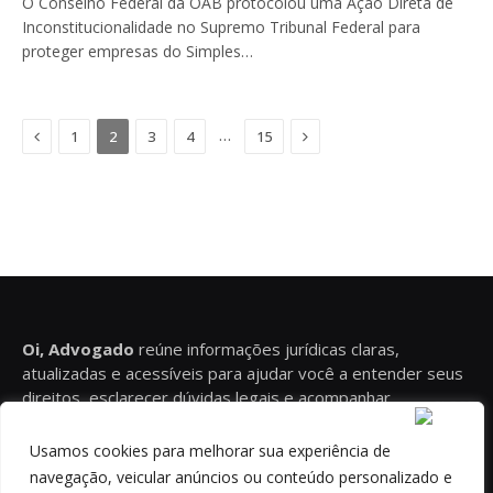
O Conselho Federal da OAB protocolou uma Ação Direta de
Inconstitucionalidade no Supremo Tribunal Federal para
proteger empresas do Simples…
Previous
Next
…
1
2
3
4
15
Oi, Advogado
reúne informações jurídicas claras,
atualizadas e acessíveis para ajudar você a entender seus
direitos, esclarecer dúvidas legais e acompanhar
conteúdos relevantes sobre diferentes áreas do Direito.
Usamos cookies para melhorar sua experiência de
navegação, veicular anúncios ou conteúdo personalizado e