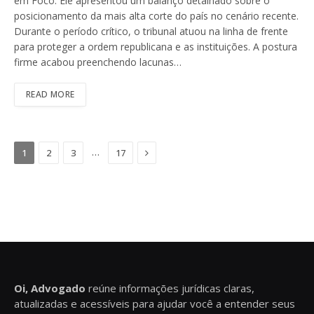
em Foco. Ele apresentou um balanço detalhado sobre o
posicionamento da mais alta corte do país no cenário recente.
Durante o período crítico, o tribunal atuou na linha de frente
para proteger a ordem republicana e as instituições. A postura
firme acabou preenchendo lacunas…
READ MORE
Next
…
1
2
3
17
Oi, Advogado
reúne informações jurídicas claras,
atualizadas e acessíveis para ajudar você a entender seus