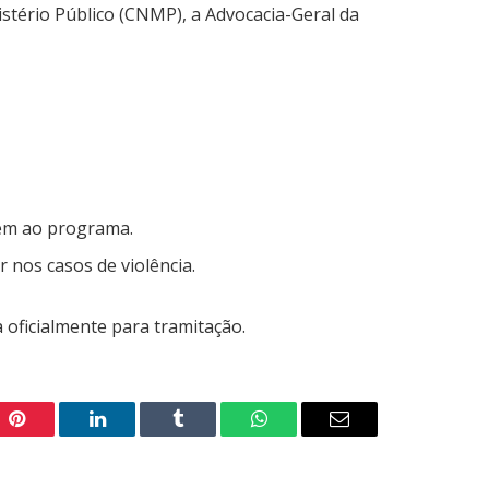
stério Público (CNMP), a Advocacia-Geral da
rem ao programa.
 nos casos de violência.
 oficialmente para tramitação.
Pinterest
LinkedIn
Tumblr
WhatsApp
Email