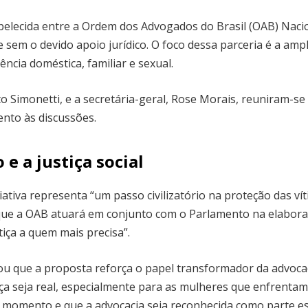
elecida entre a Ordem dos Advogados do Brasil (OAB) Naci
sem o devido apoio jurídico. O foco dessa parceria é a ampli
ncia doméstica, familiar e sexual.
 Simonetti, e a secretária-geral, Rose Morais, reuniram-se
ento às discussões.
 a justiça social
iativa representa “um passo civilizatório na proteção das v
u que a OAB atuará em conjunto com o Parlamento na elabor
tiça a quem mais precisa”.
zou que a proposta reforça o papel transformador da advoca
 seja real, especialmente para as mulheres que enfrentam a 
 momento e que a advocacia seja reconhecida como parte ess