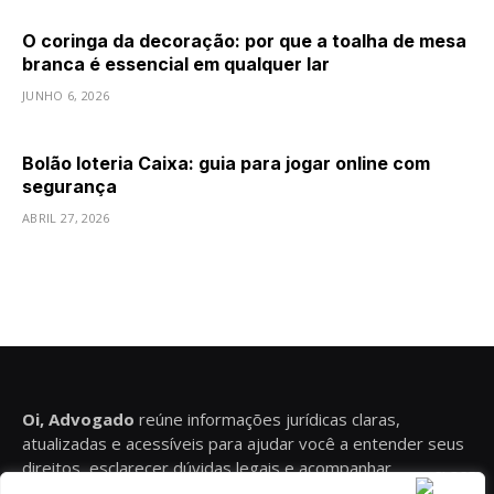
O coringa da decoração: por que a toalha de mesa
branca é essencial em qualquer lar
JUNHO 6, 2026
Bolão loteria Caixa: guia para jogar online com
segurança
ABRIL 27, 2026
Oi, Advogado
reúne informações jurídicas claras,
atualizadas e acessíveis para ajudar você a entender seus
direitos, esclarecer dúvidas legais e acompanhar
conteúdos relevantes sobre diferentes áreas do Direito.